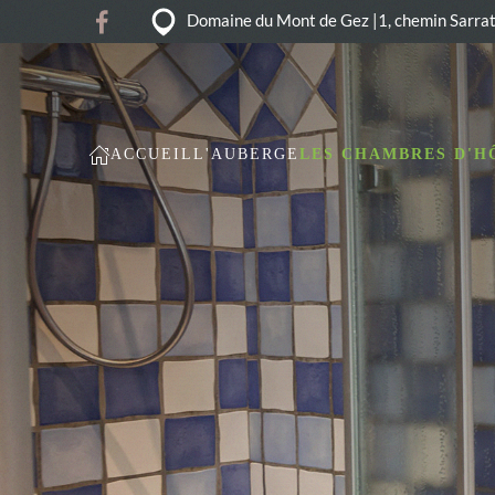
Domaine du Mont de Gez |1, chemin Sarra
Accéder au contenu principal
ACCUEIL
L'AUBERGE
LES CHAMBRES D'H